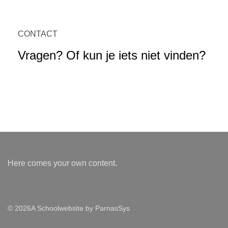
CONTACT
Vragen? Of kun je iets niet vinden?
Neem contact op
Here comes your own content.
© 2026
A
Schoolwebsite
by ParnasSys